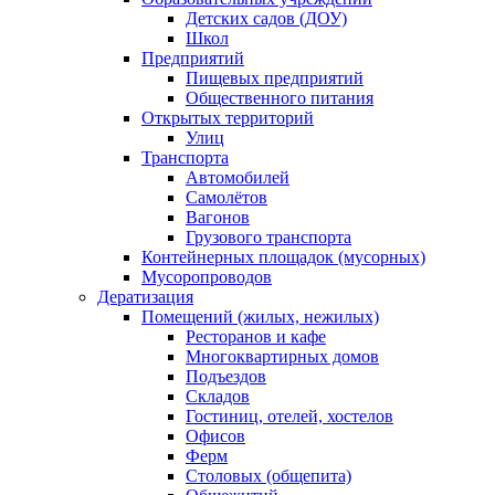
Детских садов (ДОУ)
Школ
Предприятий
Пищевых предприятий
Общественного питания
Открытых территорий
Улиц
Транспорта
Автомобилей
Самолётов
Вагонов
Грузового транспорта
Контейнерных площадок (мусорных)
Мусоропроводов
Дератизация
Помещений (жилых, нежилых)
Ресторанов и кафе
Многоквартирных домов
Подъездов
Складов
Гостиниц, отелей, хостелов
Офисов
Ферм
Столовых (общепита)