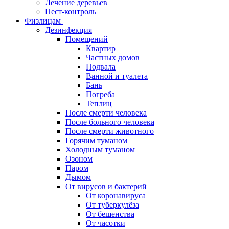
Лечение деревьев
Пест-контроль
Физлицам
Дезинфекция
Помещений
Квартир
Частных домов
Подвала
Ванной и туалета
Бань
Погреба
Теплиц
После смерти человека
После больного человека
После смерти животного
Горячим туманом
Холодным туманом
Озоном
Паром
Дымом
От вирусов и бактерий
От коронавируса
От туберкулёза
От бешенства
От часотки