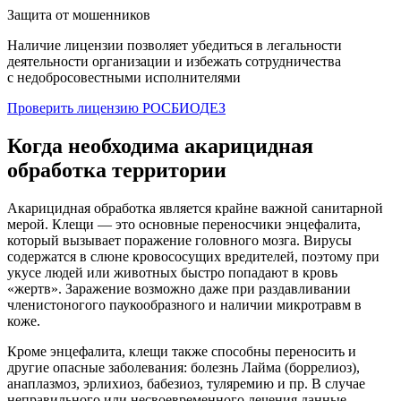
Защита от мошенников
Наличие лицензии позволяет убедиться в легальности
деятельности организации и избежать сотрудничества
с недобросовестными исполнителями
Проверить лицензию РОСБИОДЕЗ
Когда необходима акарицидная
обработка территории
Акарицидная обработка является крайне важной санитарной
мерой. Клещи — это основные переносчики энцефалита,
который вызывает поражение головного мозга. Вирусы
содержатся в слюне кровососущих вредителей, поэтому при
укусе людей или животных быстро попадают в кровь
«жертв». Заражение возможно даже при раздавливании
членистоногого паукообразного и наличии микротравм в
коже.
Кроме энцефалита, клещи также способны переносить и
другие опасные заболевания: болезнь Лайма (боррелиоз),
анаплазмоз, эрлихиоз, бабезиоз, туляремию и пр. В случае
неправильного или несвоевременного лечения данные