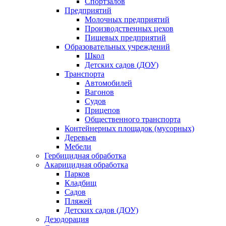
Спортзалов
Предприятий
Молочных предприятий
Производственных цехов
Пищевых предприятий
Образовательных учреждений
Школ
Детских садов (ДОУ)
Транспорта
Автомобилей
Вагонов
Судов
Прицепов
Общественного транспорта
Контейнерных площадок (мусорных)
Деревьев
Мебели
Гербицидная обработка
Акарицидная обработка
Парков
Кладбищ
Садов
Пляжей
Детских садов (ДОУ)
Дезодорация