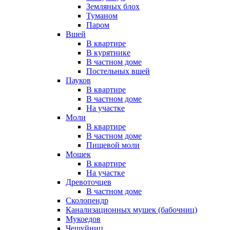
Земляных блох
Туманом
Паром
Вшей
В квартире
В курятнике
В частном доме
Постельных вшей
Пауков
В квартире
В частном доме
На участке
Моли
В квартире
В частном доме
Пищевой моли
Мошек
В квартире
На участке
Древоточцев
В частном доме
Сколопендр
Канализационных мушек (бабочниц)
Мукоедов
Чешуйниц