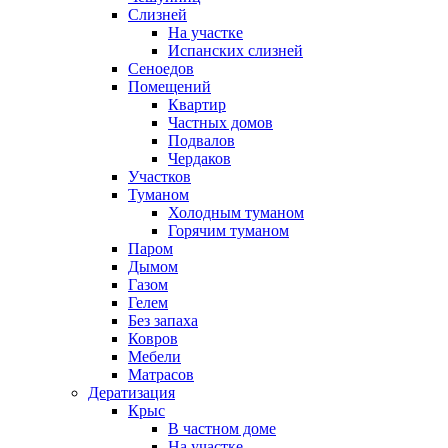
Слизней
На участке
Испанских слизней
Сеноедов
Помещений
Квартир
Частных домов
Подвалов
Чердаков
Участков
Туманом
Холодным туманом
Горячим туманом
Паром
Дымом
Газом
Гелем
Без запаха
Ковров
Мебели
Матрасов
Дератизация
Крыс
В частном доме
На участке