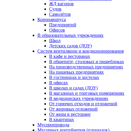
ЖД вагонов
Судов
Самолётов
Коронавируса
Предприятий
Офисов
В образовательных учреждениях
Школ
Детских садов (ДОУ)
Систем вентиляции и кондиционирования
В кафе и ресторанах
В общепите, столовых и пищеблоках
На производственных предприятиях
На пищевых предприятиях
В гостиницах и хостелах
В офисах
В школах и садах (ДОУ)
В магазинах и торговых помещениях
В медицинских учреждениях
От горючих отходов и отложений
От жировых отложений
От жира в ресторане
В квартирах
Мусоропровода
Мусорных контейнеров (площадок)