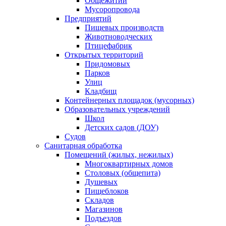
Общежитий
Мусоропровода
Предприятий
Пищевых производств
Животноводческих
Птицефабрик
Открытых территорий
Придомовых
Парков
Улиц
Кладбищ
Контейнерных площадок (мусорных)
Образовательных учреждений
Школ
Детских садов (ДОУ)
Судов
Санитарная обработка
Помещений (жилых, нежилых)
Многоквартирных домов
Столовых (общепита)
Душевых
Пищеблоков
Складов
Магазинов
Подъездов