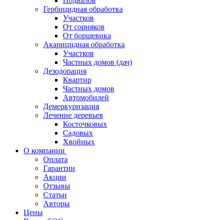
Подвалов
Гербицидная обработка
Участков
От сорняков
От борщевика
Акарицидная обработка
Участков
Частных домов (дач)
Дезодорация
Квартир
Частных домов
Автомобилей
Демеркуризация
Лечение деревьев
Косточковых
Садовых
Хвойных
О компании
Оплата
Гарантии
Акции
Отзывы
Статьи
Авторы
Цены