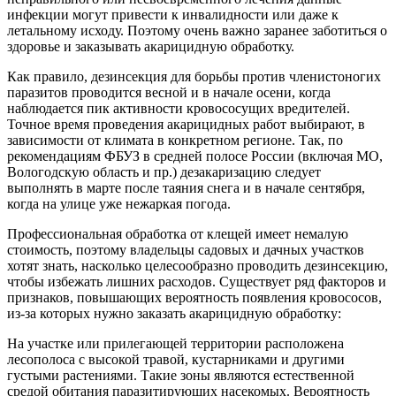
инфекции могут привести к инвалидности или даже к
летальному исходу. Поэтому очень важно заранее заботиться о
здоровье и заказывать акарицидную обработку.
Как правило, дезинсекция для борьбы против членистоногих
паразитов проводится весной и в начале осени, когда
наблюдается пик активности кровососущих вредителей.
Точное время проведения акарицидных работ выбирают, в
зависимости от климата в конкретном регионе. Так, по
рекомендациям ФБУЗ в средней полосе России (включая МО,
Вологодскую область и пр.) дезакаризацию следует
выполнять в марте после таяния снега и в начале сентября,
когда на улице уже нежаркая погода.
Профессиональная обработка от клещей имеет немалую
стоимость, поэтому владельцы садовых и дачных участков
хотят знать, насколько целесообразно проводить дезинсекцию,
чтобы избежать лишних расходов. Существует ряд факторов и
признаков, повышающих вероятность появления кровососов,
из-за которых нужно заказать акарицидную обработку:
На участке или прилегающей территории расположена
лесополоса с высокой травой, кустарниками и другими
густыми растениями. Такие зоны являются естественной
средой обитания паразитирующих насекомых. Вероятность