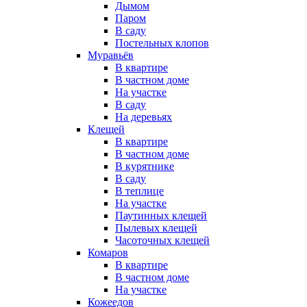
Дымом
Паром
В саду
Постельных клопов
Муравьёв
В квартире
В частном доме
На участке
В саду
На деревьях
Клещей
В квартире
В частном доме
В курятнике
В саду
В теплице
На участке
Паутинных клещей
Пылевых клещей
Часоточных клещей
Комаров
В квартире
В частном доме
На участке
Кожеедов