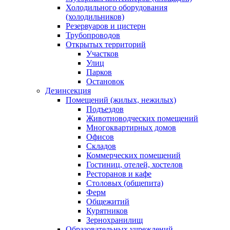
Холодильного оборудования
(холодильников)
Резервуаров и цистерн
Трубопроводов
Открытых территорий
Участков
Улиц
Парков
Остановок
Дезинсекция
Помещений (жилых, нежилых)
Подъездов
Животноводческих помещений
Многоквартирных домов
Офисов
Складов
Коммерческих помещений
Гостиниц, отелей, хостелов
Ресторанов и кафе
Столовых (общепита)
Ферм
Общежитий
Курятников
Зернохранилищ
Образовательных учреждений