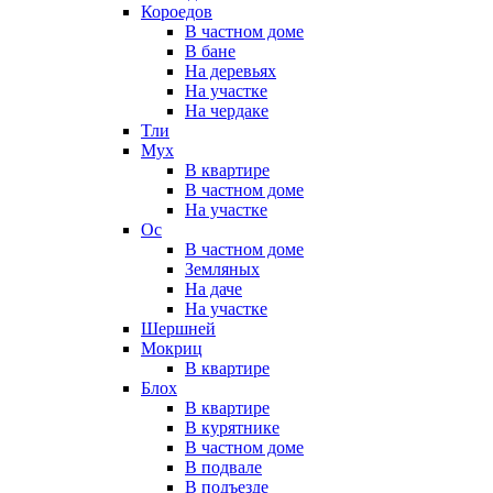
Короедов
В частном доме
В бане
На деревьях
На участке
На чердаке
Тли
Мух
В квартире
В частном доме
На участке
Ос
В частном доме
Земляных
На даче
На участке
Шершней
Мокриц
В квартире
Блох
В квартире
В курятнике
В частном доме
В подвале
В подъезде