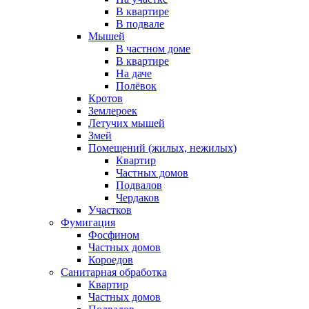
В квартире
В подвале
Мышей
В частном доме
В квартире
На даче
Полёвок
Кротов
Землероек
Летучих мышей
Змей
Помещений (жилых, нежилых)
Квартир
Частных домов
Подвалов
Чердаков
Участков
Фумигация
Фосфином
Частных домов
Короедов
Санитарная обработка
Квартир
Частных домов