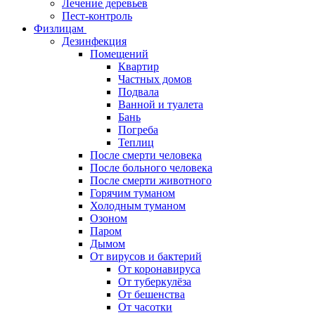
Лечение деревьев
Пест-контроль
Физлицам
Дезинфекция
Помещений
Квартир
Частных домов
Подвала
Ванной и туалета
Бань
Погреба
Теплиц
После смерти человека
После больного человека
После смерти животного
Горячим туманом
Холодным туманом
Озоном
Паром
Дымом
От вирусов и бактерий
От коронавируса
От туберкулёза
От бешенства
От часотки