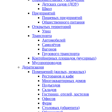
Детских садов (ДОУ)
Школ
Предприятий
Пищевых предприятий
Общественного питания
Открытых территорий
Улиц
Транспорта
Автомобилей
Самолётов
Вагонов
Грузового транспорта
Контейнерных площадок (мусорных)
Мусоропроводов
Дератизация
Помещений (жилых, нежилых)
Ресторанов и кафе
Многоквартирных домов
Подъездов
Складов
Гостиниц, отелей, хостелов
Офисов
Ферм
Столовых (общепита)