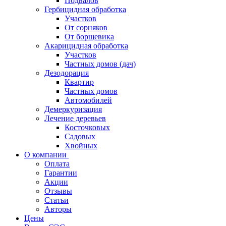
Подвалов
Гербицидная обработка
Участков
От сорняков
От борщевика
Акарицидная обработка
Участков
Частных домов (дач)
Дезодорация
Квартир
Частных домов
Автомобилей
Демеркуризация
Лечение деревьев
Косточковых
Садовых
Хвойных
О компании
Оплата
Гарантии
Акции
Отзывы
Статьи
Авторы
Цены