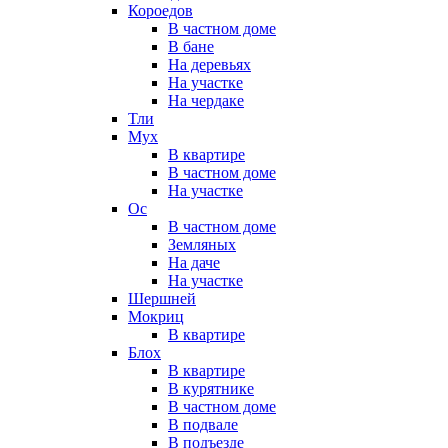
Короедов
В частном доме
В бане
На деревьях
На участке
На чердаке
Тли
Мух
В квартире
В частном доме
На участке
Ос
В частном доме
Земляных
На даче
На участке
Шершней
Мокриц
В квартире
Блох
В квартире
В курятнике
В частном доме
В подвале
В подъезде