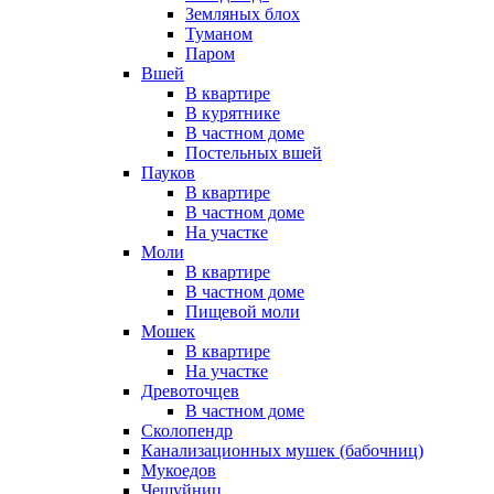
Земляных блох
Туманом
Паром
Вшей
В квартире
В курятнике
В частном доме
Постельных вшей
Пауков
В квартире
В частном доме
На участке
Моли
В квартире
В частном доме
Пищевой моли
Мошек
В квартире
На участке
Древоточцев
В частном доме
Сколопендр
Канализационных мушек (бабочниц)
Мукоедов
Чешуйниц