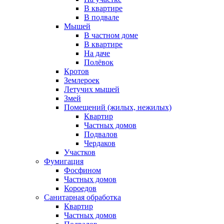
В квартире
В подвале
Мышей
В частном доме
В квартире
На даче
Полёвок
Кротов
Землероек
Летучих мышей
Змей
Помещений (жилых, нежилых)
Квартир
Частных домов
Подвалов
Чердаков
Участков
Фумигация
Фосфином
Частных домов
Короедов
Санитарная обработка
Квартир
Частных домов