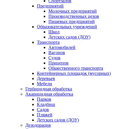
Спортзалов
Предприятий
Молочных предприятий
Производственных цехов
Пищевых предприятий
Образовательных учреждений
Школ
Детских садов (ДОУ)
Транспорта
Автомобилей
Вагонов
Судов
Прицепов
Общественного транспорта
Контейнерных площадок (мусорных)
Деревьев
Мебели
Гербицидная обработка
Акарицидная обработка
Парков
Кладбищ
Садов
Пляжей
Детских садов (ДОУ)
Дезодорация