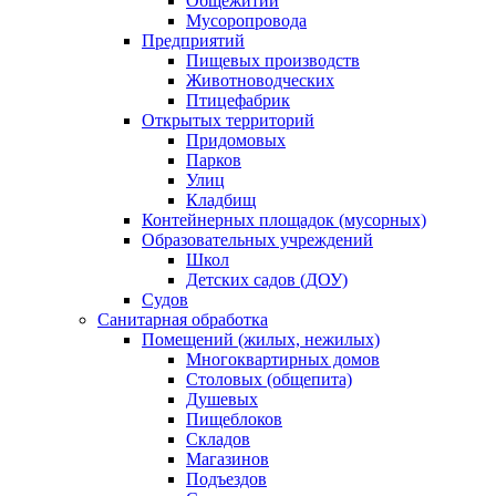
Общежитий
Мусоропровода
Предприятий
Пищевых производств
Животноводческих
Птицефабрик
Открытых территорий
Придомовых
Парков
Улиц
Кладбищ
Контейнерных площадок (мусорных)
Образовательных учреждений
Школ
Детских садов (ДОУ)
Судов
Санитарная обработка
Помещений (жилых, нежилых)
Многоквартирных домов
Столовых (общепита)
Душевых
Пищеблоков
Складов
Магазинов
Подъездов