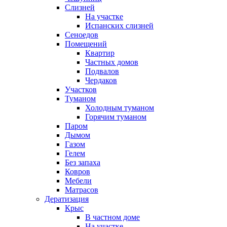
Слизней
На участке
Испанских слизней
Сеноедов
Помещений
Квартир
Частных домов
Подвалов
Чердаков
Участков
Туманом
Холодным туманом
Горячим туманом
Паром
Дымом
Газом
Гелем
Без запаха
Ковров
Мебели
Матрасов
Дератизация
Крыс
В частном доме
На участке