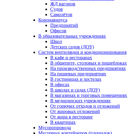
ЖД вагонов
Судов
Самолётов
Коронавируса
Предприятий
Офисов
В образовательных учреждениях
Школ
Детских садов (ДОУ)
Систем вентиляции и кондиционирования
В кафе и ресторанах
В общепите, столовых и пищеблоках
На производственных предприятиях
На пищевых предприятиях
В гостиницах и хостелах
В офисах
В школах и садах (ДОУ)
В магазинах и торговых помещениях
В медицинских учреждениях
От горючих отходов и отложений
От жировых отложений
От жира в ресторане
В квартирах
Мусоропровода
Мусорных контейнеров (площадок)