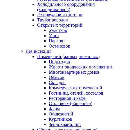
Холодильного оборудования
(холодильников)
Резервуаров и цистерн
Трубопроводов
Открытых территорий
Участков
Улиц
Парков
Остановок
Дезинсекция
Помещений (жилых, нежилых)
Подъездов
Животноводческих помещений
Многоквартирных домов
Офисов
Складов
Коммерческих помещений
Гостиниц, отелей, хостелов
Ресторанов и кафе
Столовых (общепита)
Ферм
Общежитий
Курятников
Зернохранилищ
Образовательных учреждений