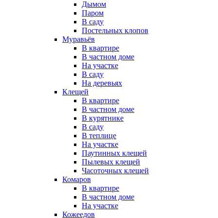
Дымом
Паром
В саду
Постельных клопов
Муравьёв
В квартире
В частном доме
На участке
В саду
На деревьях
Клещей
В квартире
В частном доме
В курятнике
В саду
В теплице
На участке
Паутинных клещей
Пылевых клещей
Часоточных клещей
Комаров
В квартире
В частном доме
На участке
Кожеедов